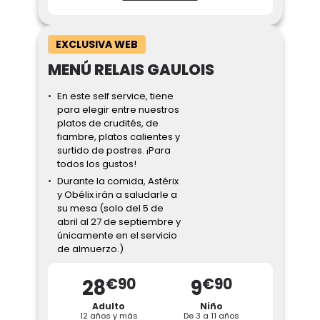
comprando tus comidas con anticipación!
¡Pizzas, hamburguesas y ensaladas para
satisfacer todos los deseos!
EXCLUSIVA WEB
Tarifas:
MENÚ RELAIS GAULOIS
Adulto (a partir de 12 años): 15,50 € in
situ
Niño (de 3 a 11 años): 9,20 € in situ
En este self service, tiene
para elegir entre nuestros
Adulto (+ 12 años) :
platos de crudités, de
En Fastes de Rome - Menú Obélix:
un
fiambre, platos calientes y
plato, patatas fritas o ensalada fresca
surtido de postres. ¡Para
y una bebida fría*.
todos los gustos!
Caius Pizzarium - Menú Pasta:
una
Durante la comida, Astérix
receta de pasta y una bebida fría*.
y Obélix irán a saludarle a
Caius Pizzarium - Menú Pizza:
una
su mesa (solo del 5 de
pizza margarita y una bebida fría*.
abril al 27 de septiembre y
únicamente en el servicio
P'Oz Kebab - Menú Kebab:
un
de almuerzo.)
sándwich kebab acompañado de
patatas fritas y una bebida fría*.
€90
€90
28
9
En dolmen Gourmand - Menú
Touta'wrap:
un wrap, patatas fritas o
ensalada fresca y una bebida fría*.
Adulto
Niño
12 años y más
De 3 a 11 años