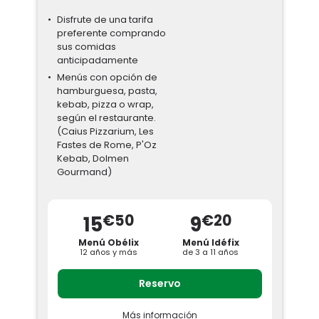
libre con entrantes, platos y postres.
Disfrute de una tarifa
Tarifas exclusivas online:
preferente comprando
Adulto (12 años y más): 37,20 € (1 bebida
sus comidas
refrescante (33 o 25 cl) o agua de 50 cl)
Niño (de 3 a 11 años): 12,50 € (bebida del
anticipadamente
menú infantil incluida)
Menús con opción de
hamburguesa, pasta,
Horarios:
Todos los días de apertura de
11:30 a 15:00 y en días de apertura
kebab, pizza o wrap,
ampliada de 19:00 a 21:00
según el restaurante.
(Caius Pizzarium, Les
Si el restaurante no está disponible el día
Fastes de Rome, P'Oz
de su visita, el parque le orientará hacia
Kebab, Dolmen
otro tipo de restaurante. No reembolsable ni
Gourmand)
intercambiable.
Válido con una entrada al parque.
€50
€20
15
9
Menú Obélix
Menú Idéfix
12 años y más
de 3 a 11 años
Reservo
Más información
¡Aprovecha una tarifa preferencial