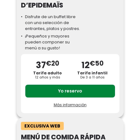
D’EPIDEMAÏS
Disfrute de un buffet libre
con una selección de
entrantes, platos y postres.
¡Pequeños y mayores
pueden componer su
menú a su gusto!
€20
€50
37
12
Tarifa adulto
Tarifa infantil
12 años y más
De 3 a 11 años
Yo reservo
Más información
Haga una parada en el restaurante Les
Comptoirs d’Epidemaïs y disfrute de un
buffet del mundo inspirado en sus
numerosos viajes, ¡a una tarifa exclusiva
con bebida incluida!
EXCLUSIVA WEB
Un lugar único en el corazón del parque
MENÚ DE COMIDA RÁPIDA
donde podrá disfrutar de un amplio buffet