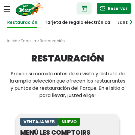
Pasar
Reservar
al
contenido
principal
Restauración
Tarjeta de regalo electrónica
Lanzad
Inicio
>
Taquilla
> Restauración
RESTAURACIÓN
Prevea su comida antes de su visita y disfrute de
la amplia selección que ofrecen los restaurantes
y puntos de restauración del Parque. En el sitio o
para llevar, ¡usted elige!
VENTAJA WEB
NUEVO
MENÚ LES COMPTOIRS