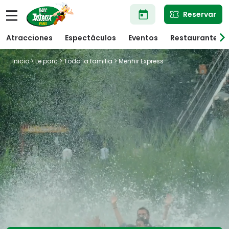
Pasar
Reservar
al
contenido
principal
Atracciones
Espectáculos
Eventos
Restaurantes
Inicio
>
Le parc
>
Toda la familia
> Menhir Express