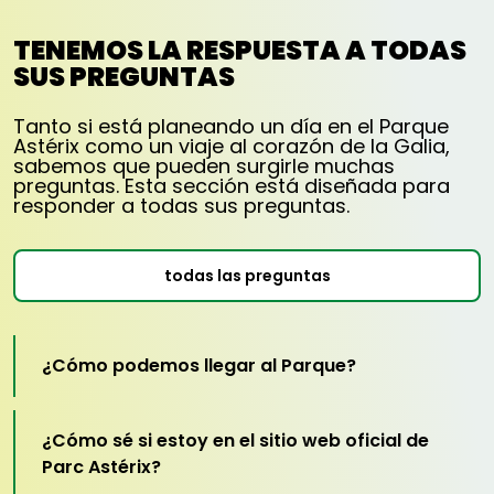
durante el día del 4 de abril de 2026 al
3 de enero de 2027, dependiendo del
TENEMOS LA RESPUESTA A TODAS
calendario de apertura.
SUS PREGUNTAS
Oferta que se puede reservar hasta el 27 de
diciembre de 2026.
Esta entrada no da acceso a los eventos
Tanto si está planeando un día en el Parque
especiales ni a las actividades nocturnas
Astérix como un viaje al corazón de la Galia,
Peur sur le Parc 2026 (19 h-1 h), que requieren
sabemos que pueden surgirle muchas
la compra de una entrada específica.
preguntas. Esta sección está diseñada para
Oferta sujeta a disponibilidad, no acumulable
responder a todas sus preguntas.
con otras promociones, no reembolsable y
no intercambiable.
La entrada es gratis para los niños de menos
de 3 años.
todas las preguntas
Por motivos de seguridad, el acceso a
ciertas atracciones está sujeto a
restricciones de altura mínima y/o máxima.
Precio del aparcamiento: 20 €, se debe
pagar in situ.
¿Cómo podemos llegar al Parque?
¿Cómo sé si estoy en el sitio web oficial de
Parc Astérix?