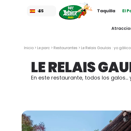
Pasar
al
ES
Taquilla
El 
contenido
principal
Atraccio
Inicio
>
Le parc
>
Restaurantes
> Le Relais Gaulois : yo gálico
LE RELAIS GAU
En este restaurante, todos los galos..