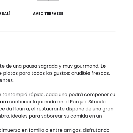
ABALÍ
AVEC TERRASSE
frute de una pausa sagrada y muy gourmand.
Le
platos para todos los gustos: crudités frescas,
ientes.
n tentempié rápido, cada uno podrá componer su
ra continuar la jornada en el Parque. Situado
ce du Hourra, el restaurante dispone de una gran
mbra, ideales para saborear su comida en un
almuerzo en familia o entre amigos, disfrutando