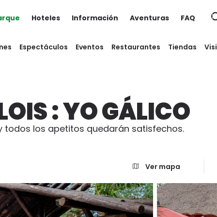
Parque
Hoteles
Información
Aventuras
FAQ
nes
Espectáculos
Eventos
Restaurantes
Tiendas
Vis
LOIS : YO GÁLICO
. y todos los apetitos quedarán satisfechos.
Ver mapa