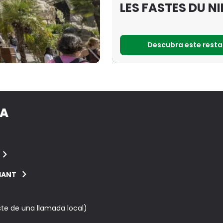
LES FASTES DU NI
Descubra este rest
DA
IANT
te de una llamada local)