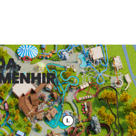
DA,
 MENHIR