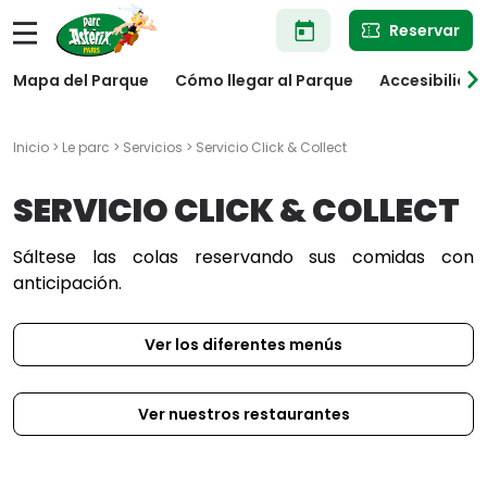
Pasar
Reservar
al
contenido
principal
Mapa del Parque
Cómo llegar al Parque
Accesibilida
Inicio
>
Le parc
>
Servicios
> Servicio Click & Collect
SERVICIO CLICK & COLLECT
Sáltese las colas reservando sus comidas con
anticipación.
Ver los diferentes menús
Ver nuestros restaurantes