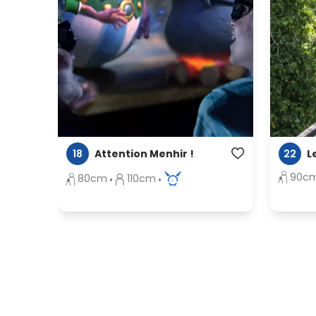
18
22
Attention Menhir !
L
90c
80cm
110cm