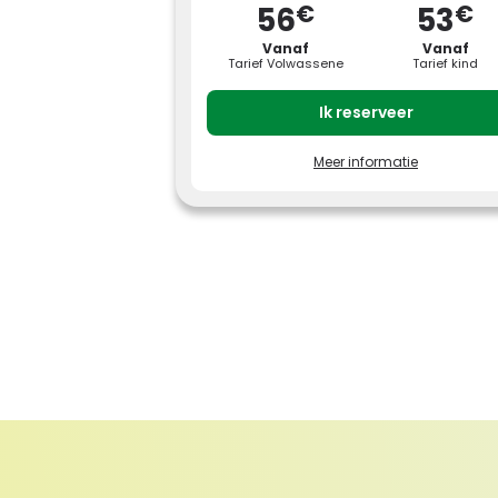
€
€
56
53
Vanaf
Vanaf
Tarief Volwassene
Tarief kind
Ik reserveer
Meer informatie
Profiteer van speciale tarieven door je
tickets voor Parc Astérix minstens 7 dagen
voor je bezoek te reserveren.
Tarief Volwassene (12 jaar en ouder):
vanaf € 56
Tarief Kind (3 tot 11 jaar): vanaf € 53
Het tarief varieert afhankelijk van de
geselecteerde bezoekdatum,
raadpleeg de tariefkalender.
Beperkt ticket met vaste datum, geldig
gedurende de dag van 4 april 2026 tot
en met 3 januari 2027, afhankelijk van
de openingskalender.
Dit aanbod kan worden gereserveerd tot 27
december 2026.
Dit ticket geeft geen toegang tot de special
evenementen en de avondopeningen
“Griezelen in het Park 2026 - Peur sur le Parc