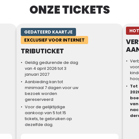
ONZE TICKETS
HOT
GEDATEERD KAARTJE
EXCLUSIEF VOOR INTERNET
VER
AAN
TRIBUTICKET
Verb
Geldig gedurende de dag
voor
van 4 april 2026 tot 3
kind
januari 2027
hoo
Aanbieding kan tot
Tot
minimaal 7 dagen voor uw
2026
bezoek worden
boek
gereserveerd
van
Voor de gelijktijdige
nac
aankoop van 5 tot 15
der
tickets, te gebruiken op
dezelfde dag.