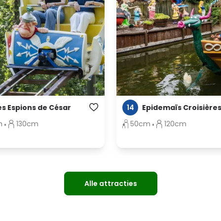
14
es Espions de César
Epidemaïs Croisière
m
130cm
50cm
120cm
Alle attracties