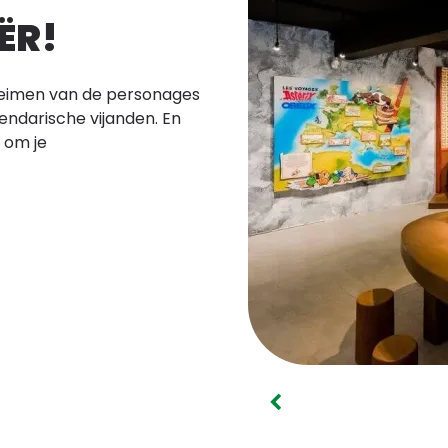
ËR!
eheimen van de personages
endarische vijanden. En
n om je