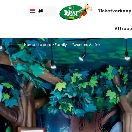
Overslaan
en
NL
Ticketverkoop
naar
de
inhoud
Attract
gaan
Home
>
Le parc
>
Family
> L'Aventure Astérix