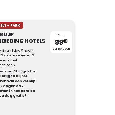
ELS + PARK
BLIJF
Vanaf
BIEDING HOTELS
€
99
per persoon
lijf van 1 dag/1 nacht
 2 volwassenen en 2
eren in het
gseizoen
 en met 31 augustus
 krijgt u bij het
en van een verblijf
 2 dagen en 2
hten in het park de
de dag gratis*!