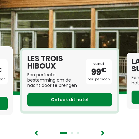
LES TROIS
L
HIBOUX
vanaf
S
€
€
99
Een perfecte
Een
oon
per persoon
bestemming om de
het
nacht door te brengen
Ontdek dit hotel