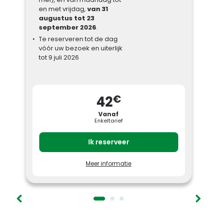
en met vrijdag,
van 31
augustus tot 23
september 2026
.
Te reserveren tot de dag
vóór uw bezoek en uiterlijk
tot 9 juli 2026
€
42
Vanaf
Enkeltarief
Ik reserveer
Meer informatie
Deze Galliërs zijn gek met deze
geweldige prijzen !
Plan uw bezoek van maandag tot en met
vrijdag en geniet volop van uw dag tegen
een uitzonderlijke prijs !