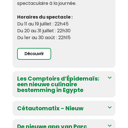
spectaculaire à la journée.
Horaires du spectacle :
Du 11 au 19 juillet : 22h45
Du 20 au 31 juillet : 22h30
Du 1er au 30 août : 22h15
Découvrir
Les Comptoirs d’Épidemaïs:
een nieuwe culinaire
bestemming in Egypte
Les Comptoirs d’Épidemaïs opende op 6
juni zijn deuren
in
het hart van de
Cétautomatix - Nieuw
Egypte-zone.
Dit
nieuwe all-you-can-
Cétautomatix, de nieuwe attractie van
eat-buffetrestaurant
, geïnspireerd op
Parc Astérix en de eerste draaiende
De nieuwe app van Parc
de reizen van de beroemde Fenicische