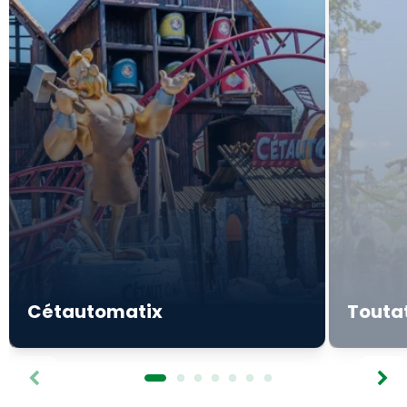
juli (met uitzondering van 8, 14 en 15 mei), en
van maandag tot en met vrijdag van 31
augustus tot 23 september 2026.
Reserveerbaar tot de dag vóór uw bezoek en
uiterlijk tot 9 juli 2026 voor bezoekdata in
augustus en september.
Aanbod afhankelijk van beschikbaarheid, niet
combineerbaar met andere promoties, niet
restitueerbaar en niet inwisselbaar. Dit ticket
geeft geen toegang tot speciale
evenementen.
De Klant wordt uitdrukkelijk geïnformeerd dat het tarief
van deze aanbieding kan variëren afhankelijk van de
reserveringsstatus voor de geselecteerde
bezoekdatum. Vast tarief vanaf €42 per
volwassene/kind (vanaf 3 jaar) en kan variëren tot
maximaal €47. Hoe groter het aantal reserveringen voor
die dag, hoe hoger de prijs stijgt, totdat alle beschikbare
plaatsen voor diezelfde dag uitverkocht zijn. Het
toepasselijke tarief is het tarief dat geldt op het moment
Cétautomatix
Toutat
van reservering en zoals voorafgaand aan de
bevestiging van de reservering aan de Klant is
meegedeeld.
Om veiligheidsredenen gelden voor
sommige attracties minimale en/of
maximale lengtebeperkingen.