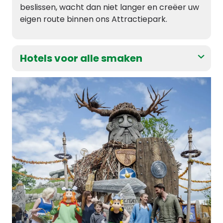
beslissen, wacht dan niet langer en creëer uw
eigen route binnen ons Attractiepark.
Hotels voor alle smaken
Na zoveel gelach en ontdekkingen durven we
te wedden dat jonge en oude Galliërs staan ​​te
popelen om te genieten van een lange
nachtrust. Om dit te doen, bieden wij u onze
hotels La Cité Suspendue, .Les Quais de Lutèce
en Les Trois Hiboux aan.
Drie- en viersterrenhotels, ze hebben
allemaal specifieke kenmerken om het hele
gezin te bekoren. Een verblijf midden in het
bos, een feestelijke tussenstop in het hart van
de oude stad of zelfs een ideaal etablissement
voor de allerkleinsten: met onze huidige