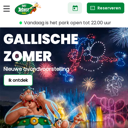
Overslaan
Reserveren
en
naar
de
Vandaag is het park open tot 22.00 uur
inhoud
gaan
GALLISCHE
ZOMER
Nieuwe avondvoorstelling
Ik ontdek