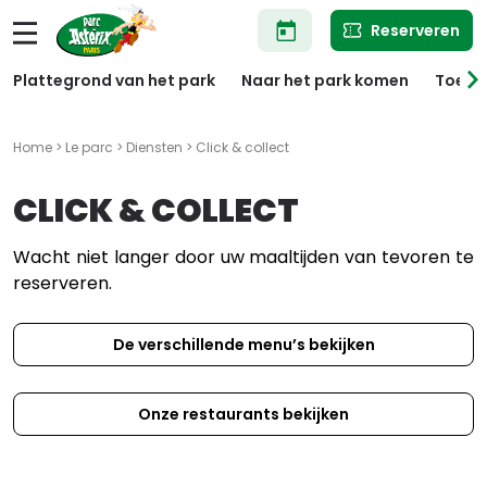
Overslaan
Reserveren
en
naar
de
Plattegrond van het park
Naar het park komen
Toega
inhoud
gaan
Home
>
Le parc
>
Diensten
> Click & collect
CLICK & COLLECT
Wacht niet langer door uw maaltijden van tevoren te
reserveren.
De verschillende menu’s bekijken
Onze restaurants bekijken