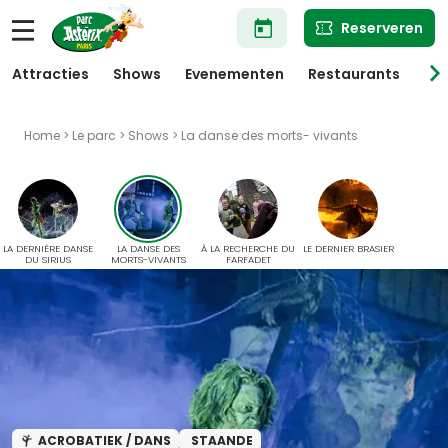
Overslaan
Reserveren
en
naar
de
Attracties
Shows
Evenementen
Restaurants
Win
inhoud
gaan
Home
>
Le parc
>
Shows
> La danse des morts- vivants
LA DERNIÈRE DANSE
LA DANSE DES
À LA RECHERCHE DU
LE DERNIER BRASIER
DU SIRIUS
MORTS-VIVANTS
FARFADET
ACROBATIEK / DANS
STAANDE