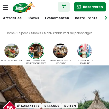
Overslaan
Reserveren
en
naar
de
Attracties
Shows
Evenementen
Restaurants
Win
inhoud
gaan
Home
>
Le parc
>
Shows
> Maak kennis met de personages
PIRATES EN GALÈRE
RENCONTRES AVEC
MAIN BASSE SUR LA
LA PATROUILLE
LES PERSONNAGES
JOCONDE
ROMAINE
KARAKTERS
STAANDE
BUITEN
56