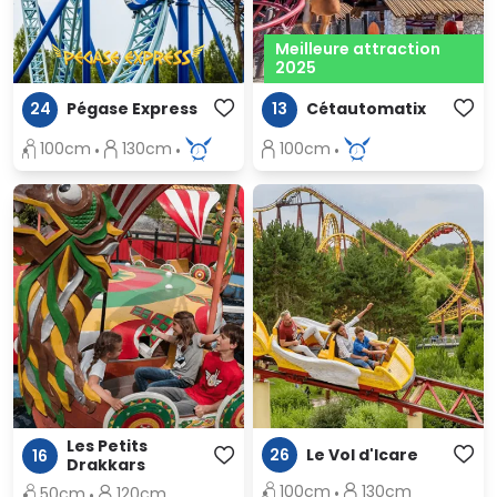
Meilleure attraction
2025
24
Pégase Express
13
Cétautomatix
100cm
130cm
100cm
Les Petits
26
Le Vol d'Icare
16
Drakkars
100cm
130cm
50cm
120cm