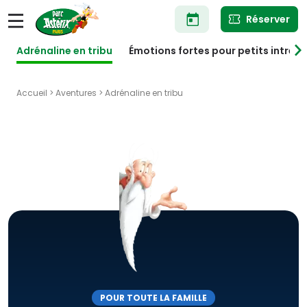
Aller
Réserver
au
contenu
principal
Adrénaline en tribu
Émotions fortes pour petits intrép
Accueil
>
Aventures
> Adrénaline en tribu
POUR TOUTE LA FAMILLE