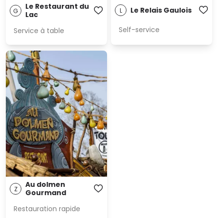
Le Restaurant du
Le Relais Gaulois
L
G
Lac
Self-service
Service à table
Au dolmen
Z
Gourmand
Restauration rapide