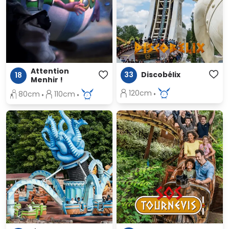
Attention
33
Discobélix
18
Menhir !
120cm
80cm
110cm