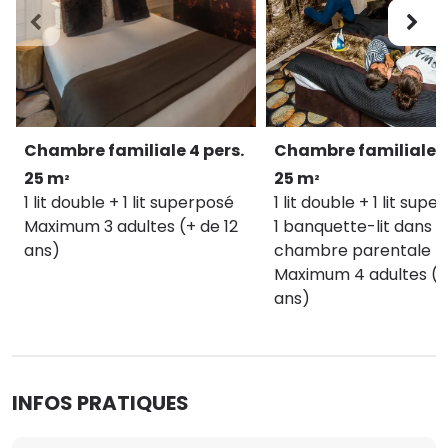
Les tarifs sont susceptibles d’évoluer. Ils sont
issus d’une pratique de gestion fine des prix et
sont calculés en fonction de la date de la
réservation, la désirabilité de la date et le contenu
du package. Le prix du séjour est déterminé en
fonction de la date d’arrivée.
Taxe de séjour non incluse, applicable par
Chambre familiale 4 pers.
Chambre familiale 5
personne et par nuit à partir de 18 ans, à régler sur
place.
25 m
25 m
²
²
1 lit double + 1 lit superposé
1 lit double + 1 lit sup
Voir le calendrier d'ouverture des hôtels
Maximum 3 adultes (+ de 12
1 banquette-lit dans l
ans)
chambre parentale
Maximum 4 adultes (+
ans)
INFOS PRATIQUES