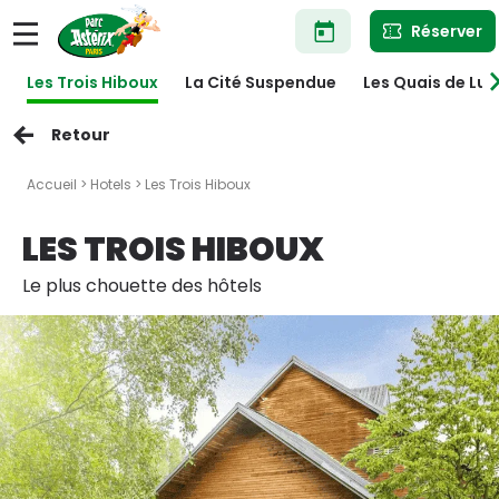
Aller
Réserver
au
contenu
principal
Les Trois Hiboux
La Cité Suspendue
Les Quais de Lu
Retour
Accueil
>
Hotels
> Les Trois Hiboux
LES TROIS HIBOUX
Le plus chouette des hôtels