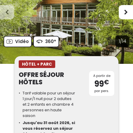
1/14
Vidéo
360°
HÔTEL + PARC
OFFRE SÉJOUR
A partir de
HÔTELS
€
99
par pers.
Tarif valable pour un séjour
1 jour/1 nuit pour 2 adultes
et 2 enfants en chambre 4
personnes en haute
saison
Jusqu'au 31 août 2026, si
vous réservez un séjour