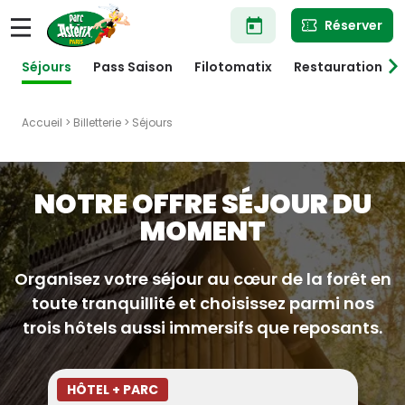
Aller
Réserver
au
contenu
principal
Séjours
Pass Saison
Filotomatix
Restauration
Accueil
>
Billetterie
> Séjours
NOTRE OFFRE SÉJOUR DU
MOMENT
Organisez votre séjour au cœur de la forêt en
toute tranquillité et choisissez parmi nos
trois hôtels aussi immersifs que reposants.
HÔTEL + PARC