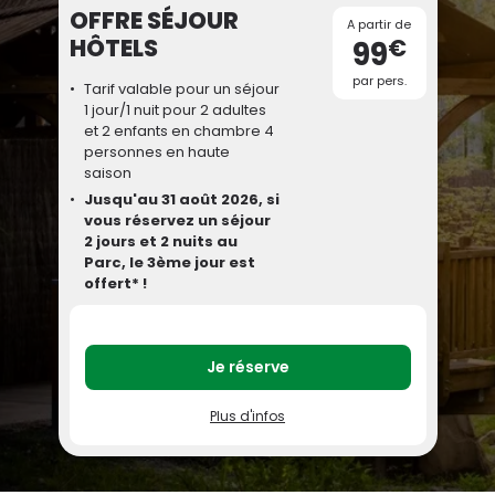
OFFRE SÉJOUR
A partir de
HÔTELS
€
99
par pers.
Tarif valable pour un séjour
1 jour/1 nuit pour 2 adultes
et 2 enfants en chambre 4
personnes en haute
saison
Jusqu'au 31 août 2026, si
vous réservez un séjour
2 jours et 2 nuits au
Parc, le 3ème jour est
offert* !
Je réserve
Plus d'infos
Séjours 2026
Votre séjour comprend l’hébergement, le(s)
petit(s) déjeuner(s) et les billets pour le Parc
Astérix.