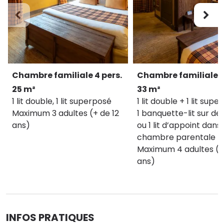
Les tarifs sont susceptibles d’évoluer. Ils sont
issus d’une pratique de gestion fine des prix et
sont calculés en fonction de la date de la
réservation, la désirabilité de la date et le contenu
du package. Le prix du séjour est déterminé en
fonction de la date d’arrivée.
Taxe de séjour non incluse, applicable par
Chambre familiale 4 pers.
Chambre familiale 5
personne et par nuit à partir de 18 ans, à régler sur
place.
25 m²
33 m²
1 lit double, 1 lit superposé
1 lit double + 1 lit sup
Voir le calendrier d'ouverture des hôtels
Maximum 3 adultes (+ de 12
1 banquette-lit sur 
ans)
ou 1 lit d’appoint dans 
chambre parentale
Maximum 4 adultes (+
ans)
INFOS PRATIQUES