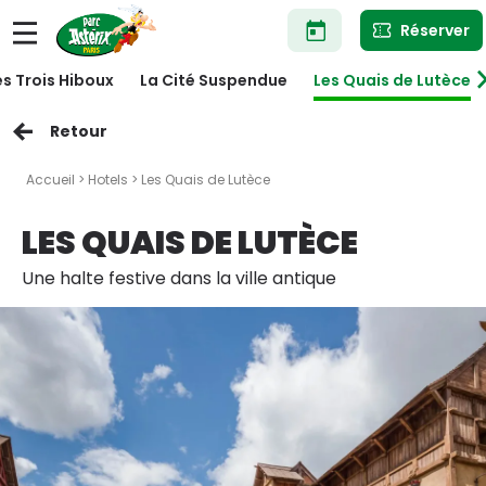
Aller
Réserver
au
contenu
principal
es Trois Hiboux
La Cité Suspendue
Les Quais de Lutèce
Retour
Accueil
>
Hotels
> Les Quais de Lutèce
LES QUAIS DE LUTÈCE
Une halte festive dans la ville antique