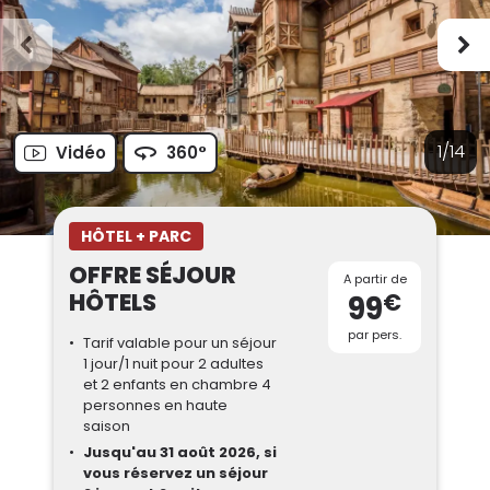
1/14
Vidéo
360°
HÔTEL + PARC
OFFRE SÉJOUR
A partir de
HÔTELS
€
99
par pers.
Tarif valable pour un séjour
1 jour/1 nuit pour 2 adultes
et 2 enfants en chambre 4
personnes en haute
saison
Jusqu'au 31 août 2026, si
vous réservez un séjour