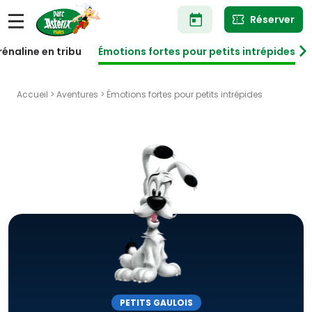
Aller
Réserver
au
contenu
principal
énaline en tribu
Émotions fortes pour petits intrépides
Accueil
>
Aventures
> Émotions fortes pour petits intrépides
PETITS GAULOIS