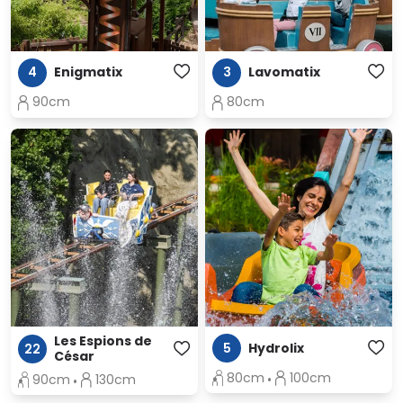
4
Enigmatix
3
Lavomatix
90cm
80cm
Les Espions de
5
Hydrolix
22
César
80cm
100cm
90cm
130cm