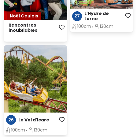
L'Hydre de
Noël Gaulois
27
Lerne
Rencontres
100cm
130cm
inoubliables
26
Le Vol d'Icare
100cm
130cm