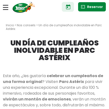
Pasar
Reservar
al
contenido
principal
Inicio
>
Nos conseils
> Un día de cumpleaños inolvidable en Parc
Astérix
UN DÍA DE CUMPLEAÑOS
INOLVIDABLE EN PARC
ASTÉRIX
Este año, ¿les gustaría
celebrar un cumpleaños de
una forma original
? Visiten
Parc Astérix
para vivir
una experiencia excepcional. Durante un día 100 %
inmersivo, rodeados de sus personajes favoritos,
vivirán un montón de emociones
, verán un montón
de espectáculos y, sobre todo, disfrutarán al máximo.