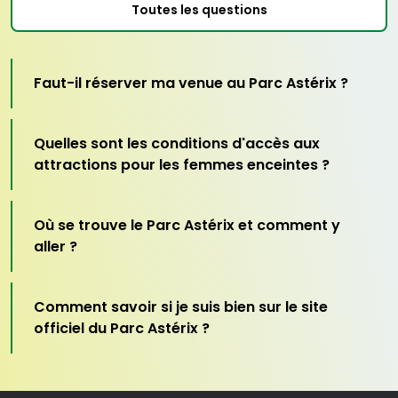
Pour des raisons de sécurité, l'accès à certaines attractions
Toutes les questions
fait l'objet de restrictions de taille minimale et/ou maximale.
Prix du parking : 20 €, à régler sur place
Faut-il réserver ma venue au Parc Astérix ?
Quelles sont les conditions d'accès aux
attractions pour les femmes enceintes ?
Où se trouve le Parc Astérix et comment y
aller ?
Comment savoir si je suis bien sur le site
officiel du Parc Astérix ?