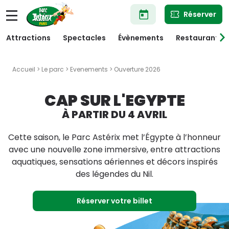
Aller
Réserver
au
contenu
principal
Attractions
Spectacles
Évènements
Restaurants
Accueil
>
Le parc
>
Evenements
> Ouverture 2026
CAP SUR L'EGYPTE
À PARTIR DU 4 AVRIL
Cette saison, le Parc Astérix met l’Égypte à l’honneur
avec une nouvelle zone immersive, entre attractions
aquatiques, sensations aériennes et décors inspirés
des légendes du Nil.
Réserver votre billet