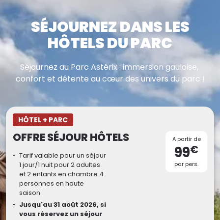
SÉJOURNEZ DANS LES
HÔTELS DU PARC
Séjournez au Parc Astérix : immersion gauloise,
confort et détente au cœur des univers du parc !
HÔTEL + PARC
OFFRE SÉJOUR HÔTELS
A partir de
€
99
Tarif valable pour un séjour
1 jour/1 nuit pour 2 adultes
par pers.
et 2 enfants en chambre 4
personnes en haute
saison
Jusqu'au 31 août 2026, si
vous réservez un séjour