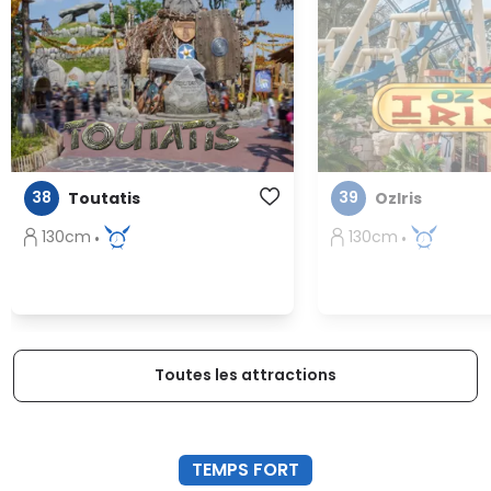
38
39
Toutatis
OzIris
130cm
130cm
Toutes les attractions
TEMPS FORT