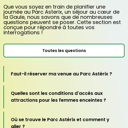
Offre soumise à disponibilité, non cumulable
Que vous soyez en train de planifier une
avec d’autres promotions, non remboursable
journée au Parc Asterix, un séjour au cœur de
et non échangeable.
la Gaule, nous savons que de nombreuses
L'entrée est gratuite pour les enfants de
questions peuvent se poser. Cette section est
moins de 3 ans.
conçue pour répondre à toutes vos
Pour des raisons de sécurité, l'accès à
interrogations !
certaines attractions fait l'objet de
restrictions de taille minimale et/ou
maximale.
Prix du parking : 20€, à régler sur place.
Toutes les questions
Faut-il réserver ma venue au Parc Astérix ?
Quelles sont les conditions d'accès aux
attractions pour les femmes enceintes ?
Où se trouve le Parc Astérix et comment y
aller ?