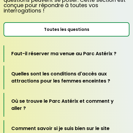
conçue pour répondre à toutes vos
Pour des raisons de sécurité, l'accès à
interrogations !
certaines attractions fait l'objet de
restrictions de taille minimale et/ou
maximale.
Prix du parking : 20€, à régler sur place.
Toutes les questions
Faut-il réserver ma venue au Parc Astérix ?
Quelles sont les conditions d'accès aux
attractions pour les femmes enceintes ?
Où se trouve le Parc Astérix et comment y
aller ?
Comment savoir si je suis bien sur le site