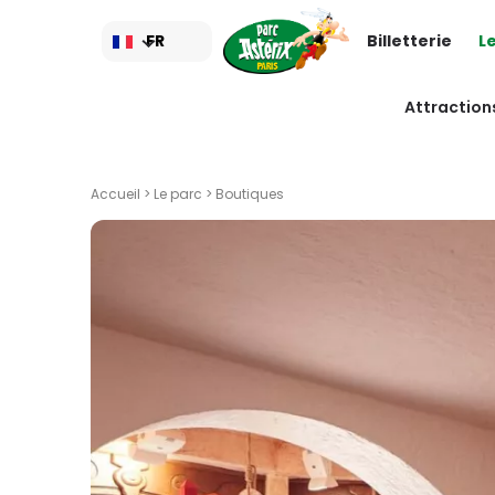
Aller
au
FR
Billetterie
L
contenu
principal
Attraction
Accueil
>
Le parc
> Boutiques