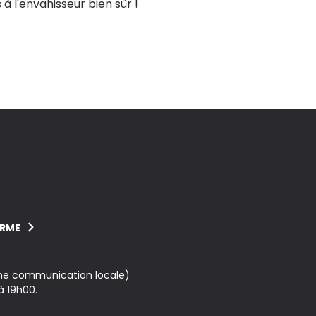
 à l'envahisseur bien sûr !
ORME
une communication locale)
à 19h00.