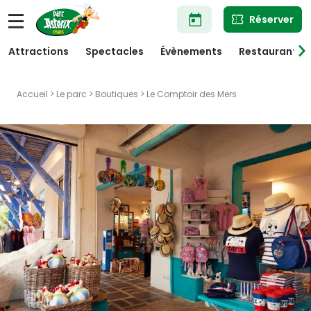
Aller
Réserver
au
contenu
principal
Attractions
Spectacles
Évènements
Restaurants
Accueil
>
Le parc
>
Boutiques
> Le Comptoir des Mers