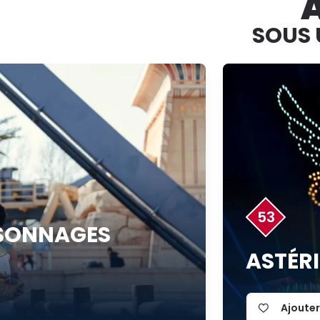
SOUS 
53
RSONNAGES
ASTÉRI
Ajoute