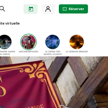
Réserver
ite virtuelle
RNIÈRE DANSE
METAMORPHOSIS
LA DANSE DES
LE DERNIER BRASIER
DU SIRIUS
MORTS-VIVANTS