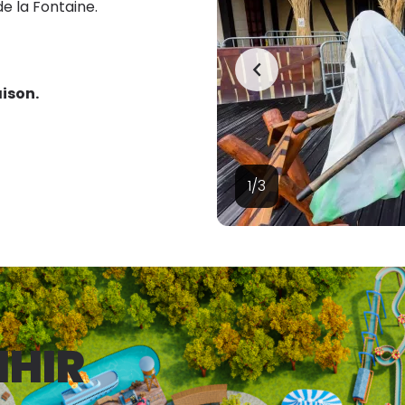
e la Fontaine.
aison.
1/3
NHIR