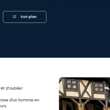
Voir plan
t d’oublier :
phose d'un homme en
urs.