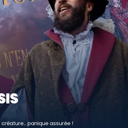
IS
réature... panique assurée !