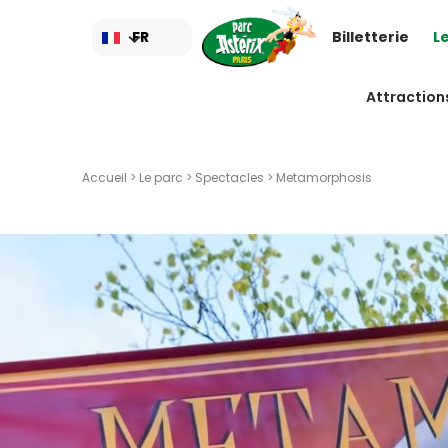
Aller
au
FR
Billetterie
L
contenu
principal
Attraction
Accueil
>
Le parc
>
Spectacles
> Metamorphosis