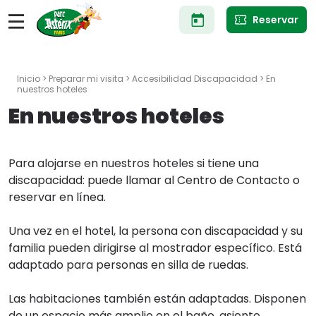
Pasar
Reservar
al
contenido
principal
Inicio
>
Preparar mi visita
>
Accesibilidad Discapacidad
> En
nuestros hoteles
En nuestros hoteles
Para alojarse en nuestros hoteles si tiene una
discapacidad: puede llamar al Centro de Contacto o
reservar en línea.
Una vez en el hotel, la persona con discapacidad y su
familia pueden dirigirse al mostrador específico. Está
adaptado para personas en silla de ruedas.
Las habitaciones también están adaptadas. Disponen
de un espacio más amplio en el baño, asiento