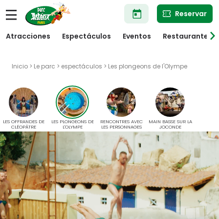
Pasar
Reservar
al
contenido
principal
Atracciones
Espectáculos
Eventos
Restaurantes
Inicio
>
Le parc
>
espectáculos
> Les plongeons de l'Olympe
LES OFFRANDES DE
LES PLONGEONS DE
RENCONTRES AVEC
MAIN BASSE SUR LA
CLÉOPÂTRE
L'OLYMPE
LES PERSONNAGES
JOCONDE