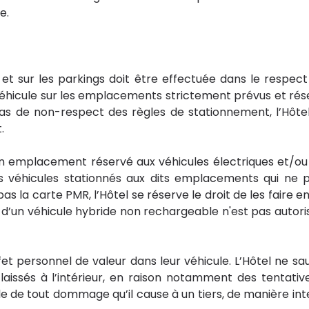
ce.
l et sur les parkings doit être effectuée dans le respec
n véhicule sur les emplacements strictement prévus et réserv
 de non-respect des règles de stationnement, l’Hôtel s
t.
un emplacement réservé aux véhicules électriques et/ou
ous véhicules stationnés aux dits emplacements qui ne p
as la carte PMR, l’Hôtel se réserve le droit de les faire enl
ulaire d’un véhicule hybride non rechargeable n'est pas aut
ffet personnel de valeur dans leur véhicule. L’Hôtel ne 
issés à l’intérieur, en raison notamment des tentative
able de tout dommage qu’il cause à un tiers, de manière i