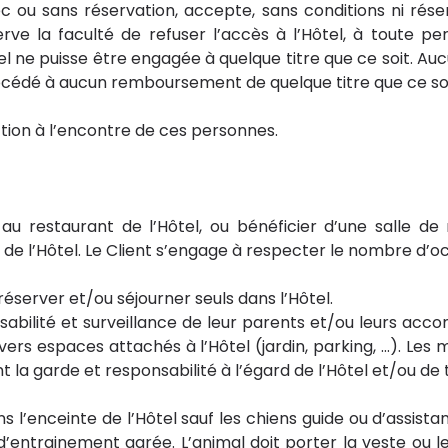
 ou sans réservation, accepte, sans conditions ni réserv
serve la faculté de refuser l’accès à l’Hôtel, à toute 
Hôtel ne puisse être engagée à quelque titre que ce soi
procédé à aucun remboursement de quelque titre que ce so
ction à l’encontre de ces personnes.
u restaurant de l’Hôtel, ou bénéficier d’une salle de ré
s de l’Hôtel. Le Client s’engage à respecter le nombre
réserver et/ou séjourner seuls dans l’Hôtel.
abilité et surveillance de leur parents et/ou leurs ac
vers espaces attachés à l’Hôtel (jardin, parking, …). Les 
la garde et responsabilité à l’égard de l’Hôtel et/ou de t
l’enceinte de l’Hôtel sauf les chiens guide ou d’assista
entrainement agrée. L’animal doit porter la veste ou le 