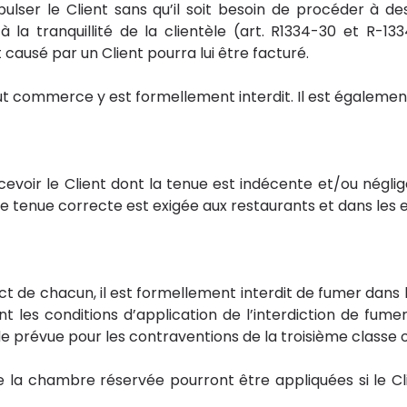
pulser le Client sans qu’il soit besoin de procéder à d
 la tranquillité de la clientèle (art. R1334-30 et R-13
 causé par un Client pourra lui être facturé.
t commerce y est formellement interdit. Il est également 
ecevoir le Client dont la tenue est indécente et/ou néglig
Une tenue correcte est exigée aux restaurants et dans les e
ect de chacun, il est formellement interdit de fumer dan
nt les conditions d’application de l’interdiction de fumer
e prévue pour les contraventions de la troisième classe ou
 la chambre réservée pourront être appliquées si le Cli