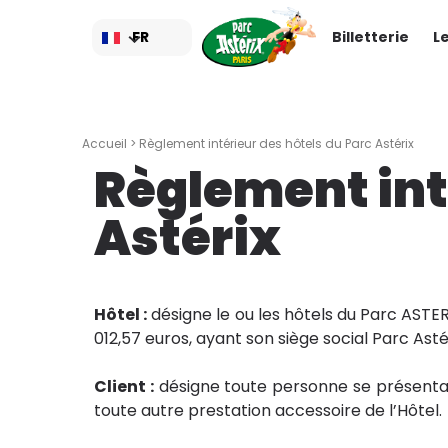
Aller
au
FR
Billetterie
L
contenu
principal
Accueil
> Règlement intérieur des hôtels du Parc Astérix
Règlement int
Astérix
Hôtel :
désigne le ou les hôtels du Parc ASTER
012,57 euros, ayant son siège social Parc Asté
Client :
désigne toute personne se présentant
toute autre prestation accessoire de l’Hôtel.