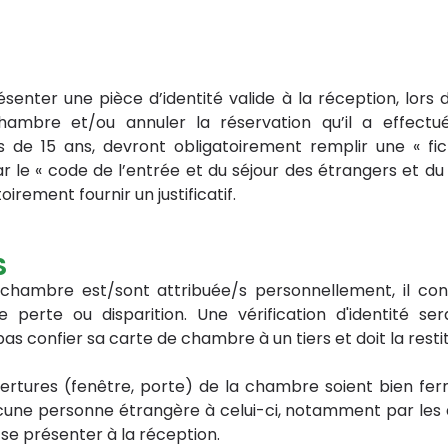
senter une pièce d’identité valide à la réception, lors 
chambre et/ou annuler la réservation qu’il a effectu
e 15 ans, devront obligatoirement remplir une « fiche
e « code de l’entrée et du séjour des étrangers et du dr
rement fournir un justificatif.
S
chambre est/sont attribuée/s personnellement, il conv
e perte ou disparition. Une vérification d'identité
pas confier sa carte de chambre à un tiers et doit la resti
ouvertures (fenêtre, porte) de la chambre soient bien 
 aucune personne étrangère à celui-ci, notamment par les
se présenter à la réception.