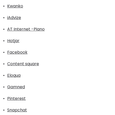
Kwanko
iAdvize
AT Internet -Piano
Hotjar
Facebook
Content square
Eloqua
Gamned
Pinterest
Snapchat