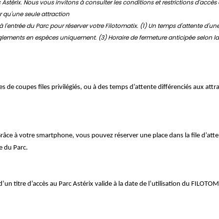
stérix. Nous vous invitons à consulter les conditions et restrictions d'accès 
r qu'une seule attraction
 l'entrée du Parc pour réserver votre Filotomatix. (1) Un temps d'attente d'un
règlements en espèces uniquement. (3) Horaire de fermeture anticipée selon la
 de coupes files privilégiés, ou à des temps d’attente différenciés aux attra
. Grâce à votre smartphone, vous pouvez réserver une place dans la file d’att
e du Parc.
’un titre d’accès au Parc Astérix valide à la date de l’utilisation du FILOTO