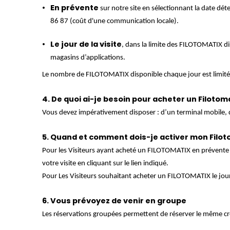
En prévente
sur notre site en sélectionnant la date d
86 87 (coût d'une communication locale).
Le jour de la visite
, dans la limite des FILOTOMATIX dis
magasins d’applications.
Le nombre de FILOTOMATIX disponible chaque jour est limit
4. De quoi ai-je besoin pour acheter un Filotoma
Vous devez impérativement disposer : d’un terminal mobile, 
5. Quand et comment dois-je activer mon Filot
Pour les Visiteurs ayant acheté un FILOTOMATIX en prévente : v
votre visite en cliquant sur le lien indiqué.
Pour Les Visiteurs souhaitant acheter un FILOTOMATIX le jour 
6. Vous prévoyez de venir en groupe
Les réservations groupées permettent de réserver le même c