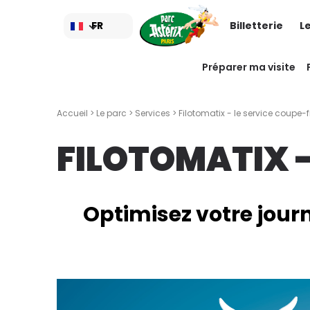
Aller
au
FR
Billetterie
L
contenu
principal
Préparer ma visite
Accueil
>
Le parc
>
Services
> Filotomatix - le service coupe-f
FILOTOMATIX -
Optimisez votre jour