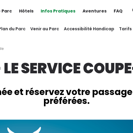
e Parc
Hôtels
Infos Pratiques
Aventures
FAQ
Plan du Parc
Venir au Parc
Accessibilité Handicap
Tarifs
ile
 LE SERVICE COUPE
née et réservez votre passage
préférées.