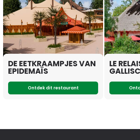
DE EETKRAAMPJES VAN
LE RELAI
EPIDEMAÏS
GALLISC
Ontdek dit restaurant
Ontd