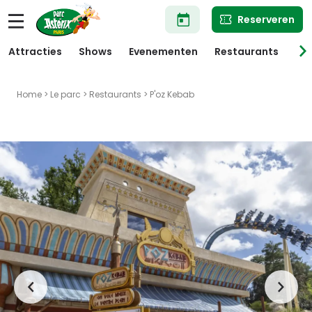
Overslaan
Reserveren
en
naar
de
Attracties
Shows
Evenementen
Restaurants
Win
inhoud
gaan
Home
>
Le parc
>
Restaurants
> P'oz Kebab