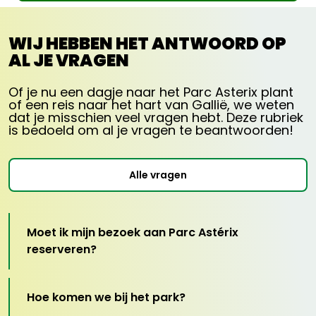
gedurende de dag van 4 april 2026 tot
en met 3 januari 2027, afhankelijk van
de openingskalender.
WIJ HEBBEN HET ANTWOORD OP
Dit aanbod kan worden gereserveerd tot 27
AL JE VRAGEN
december 2026.
Dit ticket geeft geen toegang tot de speciale
evenementen en de avondopeningen
Of je nu een dagje naar het Parc Asterix plant
“Griezelen in het Park 2026 - Peur sur le Parc
of een reis naar het hart van Gallië, we weten
2026” (19.00-1.00 uur) waarvoor een specifiek
dat je misschien veel vragen hebt. Deze rubriek
ticket moet worden gekocht.
is bedoeld om al je vragen te beantwoorden!
Aanbieding onder voorbehoud van
beschikbaarheid, niet cumuleerbaar met
andere promoties, niet terugbetaalbaar en
niet inwisselbaar.
Alle vragen
Gratis toegang voor kinderen jonger dan 3
jaar.
Uit veiligheidsoverwegingen zijn sommige
attracties alleen toegankelijk voor mensen
Moet ik mijn bezoek aan Parc Astérix
met een minimale en/of maximale lengte.
Tarief parkeerplek: € 20 ter plaatse te
reserveren?
betalen.
Hoe komen we bij het park?