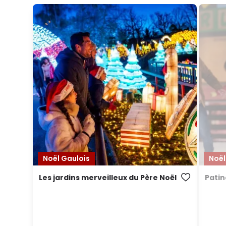
Noël Gaulois
Noël
Les jardins merveilleux du Père Noël
Patin