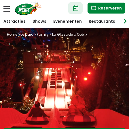
Overslaan
Reserveren
en
naar
de
Attracties
Shows
Evenementen
Restaurants
Win
inhoud
gaan
Home
>
Le parc
>
Family
> La Glissade d'Obélix