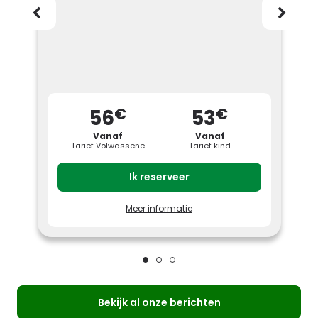
€
€
56
53
Vanaf
Vanaf
Tarief Volwassene
Tarief kind
Ik reserveer
Meer informatie
Profiteer van speciale tarieven door je
tickets voor Parc Astérix minstens 7 dagen
voor je bezoek te reserveren.
Tarief Volwassene (12 jaar en ouder):
vanaf € 56
Tarief Kind (3 tot 11 jaar): vanaf € 53
Het tarief varieert afhankelijk van de
geselecteerde bezoekdatum,
raadpleeg de tariefkalender.
Bekijk al onze berichten
Beperkt ticket met vaste datum, geldig