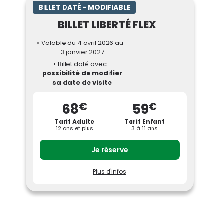
BILLET DATÉ - MODIFIABLE
BILLET LIBERTÉ FLEX
Valable du 4 avril 2026 au
3 janvier 2027
Billet daté avec
possibilité de modifier
sa date de visite
€
€
68
59
Tarif Adulte
Tarif Enfant
12 ans et plus
3 à 11 ans
Je réserve
Plus d'infos
Profitez du Parc Astérix quand vous voulez !
Tarif Adulte (12 ans et +) : 68€
Tarif Enfant (3 à 11 ans) : 59€
Billet daté valable en journée du 4 avril
2026 au 3 janvier 2027, selon le
calendrier d'ouverture (Hors Nocturnes
Peur sur le Parc 2026 (19h-1h)).