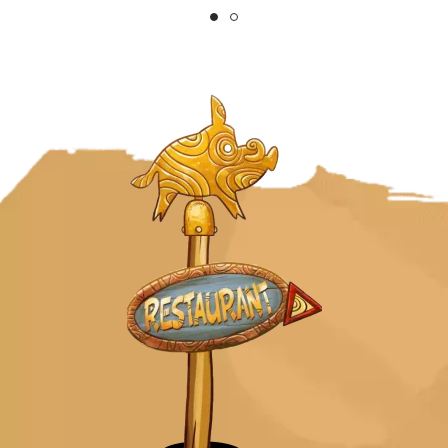
Profitez de la possibilité de modifier
votre date de visite jusqu'au dernier
moment, 1 heure avant l'ouverture du
Parc, selon disponibilité. Attention, une
fois la date passée, si votre billet n'est
pas utilisé, il sera considéré comme
périmé et ne pourra plus être utilisé.
Modifier ma date de visite :
cliquer ici.
Si vous avez également acheté de la
restauration, vous devrez modifier la date
d’utilisation en même temps.
Sous réserve de disponibilité sur la nouvelle
date choisie.
L'entrée est gratuite pour les enfants de
moins de 3 ans.
Pour des raisons de sécurité, l'accès à
certaines attractions fait l'objet de
restrictions de taille minimale et/ou
maximale.
Prix du parking : 20€, à régler sur place.