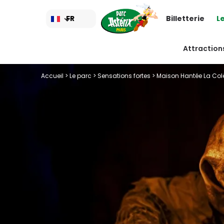
Aller
au
FR
Billetterie
L
contenu
principal
Attraction
Accueil
>
Le parc
>
Sensations fortes
> Maison Hantée La Col