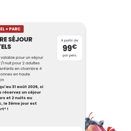
EL + PARC
RE SÉJOUR
A partir de
ELS
€
99
par pers.
f valable pour un séjour
r/1 nuit pour 2 adultes
 enfants en chambre 4
onnes en haute
on
u'au 31 août 2026, si
 réservez un séjour
urs et 2 nuits au
, le 3ème jour est
rt* !