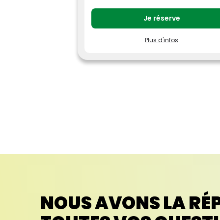
Je réserve
Plus d'infos
Bénéficiez de tarifs avantageux, en
réservant au moins 7 jours avant votre visit
vos billets pour le Parc Astérix.
Tarif Adulte (12 ans et plus) : à partir de
56 €
Tarif Enfant (3 à 11 ans) : à partir de 53 €
Le tarif peut varier selon la date de
visite sélectionnée,
consulter le
calendrier tarifaire.
Billet daté et limité, valable en journée
du 4 avril 2026 au 3 janvier 2027, selon
le calendrier d'ouverture.
Offre réservable jusqu'au 27 décembre 2026.
Ce billet ne donne pas accès aux Nocturnes
Peur sur le Parc 2026 (19h-1h) qui nécessiten
l'achat d'un billet spécifique.
Offre soumise à disponibilité, non cumulabl
avec d’autres promotions, non remboursabl
et non échangeable.
NOUS AVONS LA RÉ
L'entrée est gratuite pour les enfants de
moins de 3 ans.