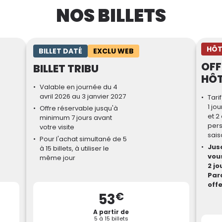
NOS BILLETS
HÔT
BILLET DATÉ
EXCLU WEB
OFF
BILLET TRIBU
HÔT
Valable en journée du 4
avril 2026 au 3 janvier 2027
Tari
1 jou
Offre réservable jusqu'à
et 2
minimum 7 jours avant
pers
votre visite
sais
Pour l'achat simultané de 5
Jusq
à 15 billets, à utiliser le
vous
même jour
2 jo
Parc
offe
€
53
A partir de
5 à 15 billets